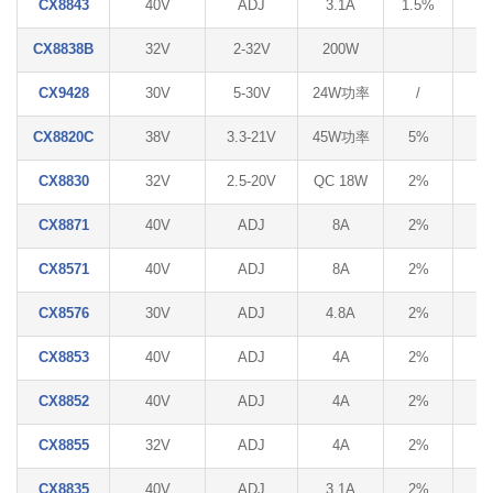
CX8843
40V
ADJ
3.1A
1.5%
6
CX8838B
32V
2-32V
200W
CX9428
30V
5-30V
24W功率
/
/
CX8820C
38V
3.3-21V
45W功率
5%
/
CX8830
32V
2.5-20V
QC 18W
2%
/
CX8871
40V
ADJ
8A
2%
6
CX8571
40V
ADJ
8A
2%
6
CX8576
30V
ADJ
4.8A
2%
8
CX8853
40V
ADJ
4A
2%
8
CX8852
40V
ADJ
4A
2%
8
CX8855
32V
ADJ
4A
2%
8
CX8835
40V
ADJ
3.1A
2%
8