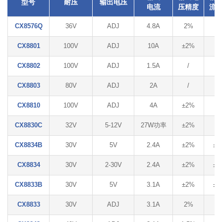
型号
耐压
输出电压
电流
压精度
流
CX8576Q
36V
ADJ
4.8A
2%
8
CX8801
100V
ADJ
10A
±2%
/
CX8802
100V
ADJ
1.5A
/
/
CX8803
80V
ADJ
2A
/
/
CX8810
100V
ADJ
4A
±2%
/
CX8830C
32V
5-12V
27W功率
±2%
/
CX8834B
30V
5V
2.4A
±2%
±8
CX8834
30V
2-30V
2.4A
±2%
±8
CX8833B
30V
5V
3.1A
±2%
±8
CX8833
30V
ADJ
3.1A
2%
8