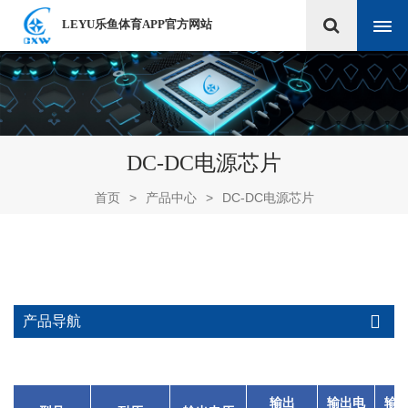
LEYU乐鱼体育APP官方网站
DC-DC电源芯片
首页
>
产品中心
>
DC-DC电源芯片
产品导航
输出
输出电
输