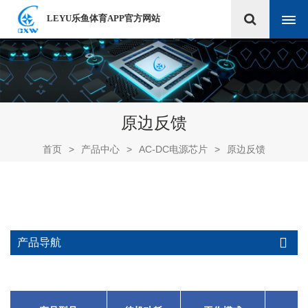
LEYU乐鱼体育APP官方网站
原边反馈
首页
>
产品中心
>
AC-DC电源芯片
>
原边反馈
产品导航