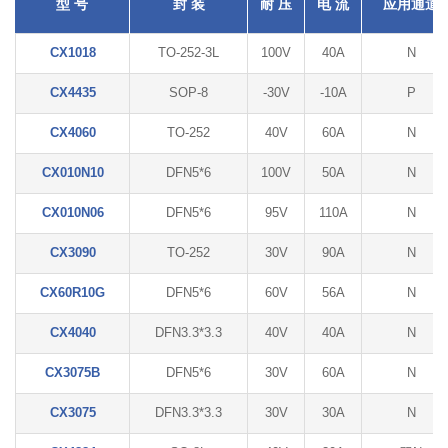
型 号
封 装
耐 压
电 流
应用通道
CX1018
TO-252-3L
100V
40A
N
CX4435
SOP-8
-30V
-10A
P
CX4060
TO-252
40V
60A
N
CX010N10
DFN5*6
100V
50A
N
CX010N06
DFN5*6
95V
110A
N
CX3090
TO-252
30V
90A
N
CX60R10G
DFN5*6
60V
56A
N
CX4040
DFN3.3*3.3
40V
40A
N
CX3075B
DFN5*6
30V
60A
N
CX3075
DFN3.3*3.3
30V
30A
N