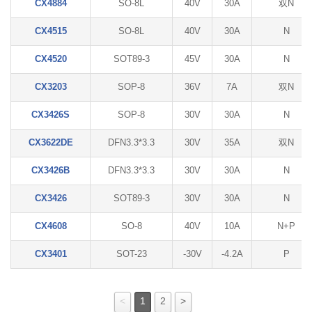
CX4884
SO-8L
40V
30A
双N
CX4515
SO-8L
40V
30A
N
CX4520
SOT89-3
45V
30A
N
CX3203
SOP-8
36V
7A
双N
CX3426S
SOP-8
30V
30A
N
CX3622DE
DFN3.3*3.3
30V
35A
双N
CX3426B
DFN3.3*3.3
30V
30A
N
CX3426
SOT89-3
30V
30A
N
CX4608
SO-8
40V
10A
N+P
CX3401
SOT-23
-30V
-4.2A
P
<
1
2
>