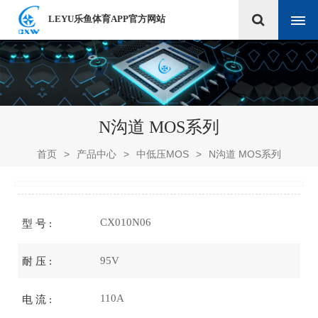
LEYU乐鱼体育APP官方网站
N沟道 MOS系列
首页
>
产品中心
>
中低压MOS
>
N沟道 MOS系列
CX010N06
型 号 :
95V
耐 压 :
110A
电 流 :