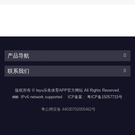
能、低待机功率、低成
的工作频率最高可达
本、高效率的隔离型反激
200KHZ，可全范围工作在
式开关电源。
准谐振模式，在轻载时则
&amp;amp;amp;amp;lt;br/&am
会工作于burst模式以提升
的工作频率最高可达
效率, 将23kHz以下的音调
200KHZ，可全范围工作在
能量降至最低，并在操作
准谐振模式，在轻载时则
过程中消除音频噪声。
会工作于burst模式以提升
&lt;br/&gt;CX75GE080IES
效率, 将23kHz以下的音调
集成了完备的保护功能，
能量降至最低，并在操作
产品导航
包括：Vcc欠压保护
过程中消除音频噪
（UVLO），Vcc过压保护
声.&amp;amp;amp;amp;lt;br/&
（Vcc_OVP）,...
联系我们
集成了完备的保护功能，
包括：Vcc欠压保护
（UVLO）,Vcc过压保护
版权所有 © leyu乐鱼体育APP官方网站 All Rights Reserved.
（Vcc_OVP）,输入欠压保
护...
IPv6 network supported
ICP备案 :
粤ICP备15057715号
粤公网安备 44030702005462号