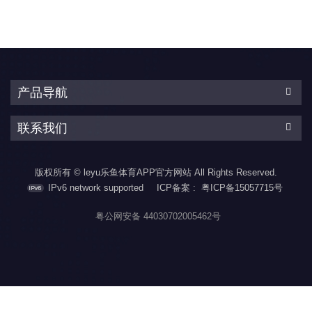
&amp;amp;amp;amp;lt;br/&am
会工作于burst模式以提升
的工作频率最高可达
效率, 将23kHz以下的音调
200KHZ，可全范围工作在
能量降至最低，并在操作
准谐振模式，在轻载时则
过程中消除音频噪声。
会工作于burst模式以提升
&lt;br/&gt;CX75GE080IES
效率, 将23kHz以下的音调
集成了完备的保护功能，
能量降至最低，并在操作
产品导航
包括：Vcc欠压保护
过程中消除音频噪
（UVLO），Vcc过压保护
声.&amp;amp;amp;amp;lt;br/&
（Vcc_OVP）,...
联系我们
集成了完备的保护功能，
包括：Vcc欠压保护
（UVLO）,Vcc过压保护
版权所有 © leyu乐鱼体育APP官方网站 All Rights Reserved.
（Vcc_OVP）,输入欠压保
护...
IPv6 network supported
ICP备案 :
粤ICP备15057715号
粤公网安备 44030702005462号