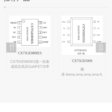
CX75GE080IES
CX75GD100S
CX75GE080IES是一款集
成高压高压GaNFET功率
概
器件高频高性能准谐振式
述:&amp;amp;amp;amp;lt;br/&
交直流转换功率开关，应
是一款集成高压GaNFET
用于27W内高性能、低待
功率器件高频高性能准谐
机功率、低成本、高效率
振式交直流转换功率开
的隔离型反激式开关电
关，应用于27W内高性
源。 &lt;br/&gt;CX75GE080IES
能、低待机功率、低成
的工作频率最高可达
本、高效率的隔离型反激
200KHZ，可全范围工作在
式开关电源。
准谐振模式，在轻载时则