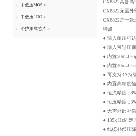
CX8822具
中低压MOS >
CX8822无
中低压LDO >
CX8822是
个护集成芯片 >
特点：
● 输入耐压可达
● 输入带过压
● 内置50mΩ Hig
● 内置30mΩ Lo
● 可支持3A
● 内置高精度
● 恒流精度 ±8
● 恒压精度 ±3
● 无需外部补
● 135k Hz
● 线缆补偿压