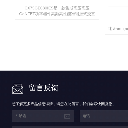
CX75GE080IES是一款集成高压高压
T功
GaNFET功率器件高频高性能准谐振式交直
功率
流转换功率开关，应用于27W内高性能、低
率、
待机功率、低成本、高效率的隔离型反激式
源。
述:&amp;am
开关电源。 &lt;br/&gt;CX75GE080IES的工
可达
是一款集成
作频率最高可达200KHZ，可全范围工作在
，在
能准谐振
准谐振模式，在轻载时则会工作于burst模式
 将
27W内高
以提升效率, 将23kHz以下的音调能量降至最
操作
率
低，并在操作过程中消除音频噪声。
&amp;amp;
&lt;br/&gt;CX75GE080IES集成了完备的保
护功
的工作频率
护功能，包括：Vcc欠压保护（UVLO），
过压
作在准谐振
Vcc过压保护（Vcc_OVP）,...
.
模式以提升
至最低
声.&amp;am
留言反馈
集成了完
护（UVLO
想了解更多产品信息详情，请您在此留言，我们会尽快回复您。