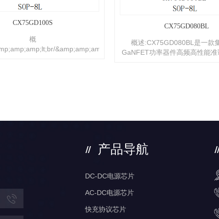
CX75GD100S
CX75GD080BL
概
概述:CX75GD080BL是一
p;amp;amp;lt;br/&amp;amp;amp;amp;gt;CX75GD100S
GaNFET功率器件高频高性能
高压GaNFET功率器件高频高性
流转换功率开关，应用于27W
式交直流转换功率开关，应用于
待机功率、低成本、高效率的隔
性能、低待机功率、低成本、高效
开关电源。
的隔离型反激式开关电源。
amp;amp;lt;br/&amp;amp;amp;amp;gt;CX75GD100S
最高可达200KHZ，可全范围工
模式，在轻载时则会工作于burst
效率, 将23kHz以下的音调能量降
，并在操作过程中消除音频噪
产品导航
p;amp;amp;lt;br/&amp;amp;amp;amp;gt;CX75GD100S
备的保护功能，包括：Vcc欠压保
）,Vcc过压保护（Vcc_OVP）,输
DC-DC电源芯片
入欠压保护...
AC-DC电源芯片
快充协议芯片