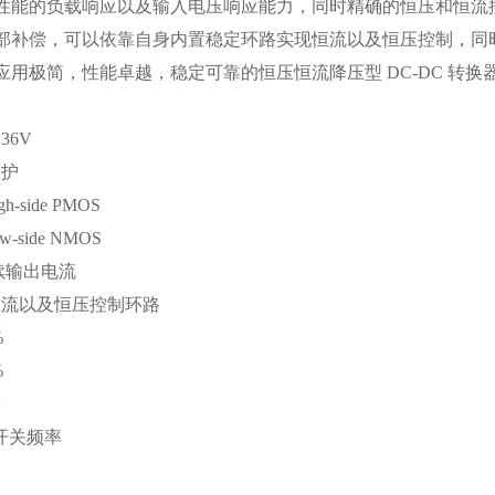
备高性能的负载响应以及输入电压响应能力，同时精确的恒压和恒
需外部补偿，可以依靠自身内置稳定环路实现恒流以及恒压控制，
一款应用极简，性能卓越，稳定可靠的恒压恒流降压型 DC-DC 转换
36V
保护
h-side PMOS
w-side NMOS
持续输出电流
恒流以及恒压控制环路
%
%
偿
固定开关频率
降