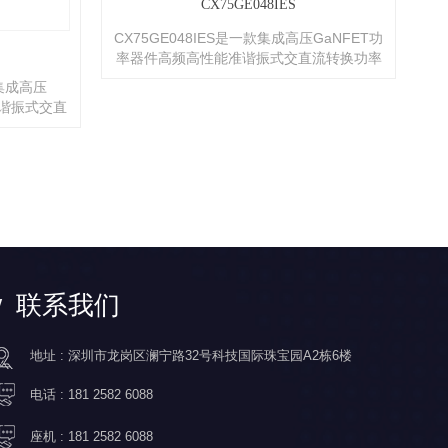
CX75GE048IES
CX75GE048IES是一款集成高压GaNFET功
率器件高频高性能准谐振式交直流转换功率
开关，应用于35W内高性能、低待机功率、
款集成高压
低成本、高效率的隔离型反激式开关电
C
准谐振式交直
源。 &lt;br/&gt;CX75GES048IES的工作频
内高性能、低
率最高可达200KHZ，可全范围工作在准谐
&a
离型反激式
振模式，在轻载时则会工作于burst模式以提
是
升效率, 将23kHz以下的音调能量降至最低，
并在操作过程中消除音频噪声。
3
&lt;br/&gt;CX75GE048IES集成了完备的保
护功能，包括：Vcc欠压保护（UVLO），
&a
Vcc过压保护（Vcc_OVP）,输...
的
作
联系我们
模
声.
地址 : 深圳市龙岗区澜宁路32号科技国际珠宝园A2栋6楼
集
电话 :
181 2582 6088
座机 :
181 2582 6088