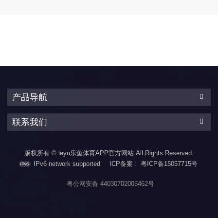
源。 &lt;br/&gt;CX75GE080IES
能、低待机功率、低成
的工作频率最高可达
本、高效率的隔离型反激
200KHZ，可全范围工作在
式开关电源。
准谐振模式，在轻载时则
&amp;amp;amp;amp;lt;br/&am
会工作于burst模式以提升
的工作频率最高可达
效率, 将23kHz以下的音调
200KHZ，可全范围工作在
能量降至最低，并在操作
准谐振模式，在轻载时则
过程中消除音频噪声。
会工作于burst模式以提升
&lt;br/&gt;CX75GE080IES
效率, 将23kHz以下的音调
集成了完备的保护功能，
能量降至最低，并在操作
产品导航
包括：Vcc欠压保护
过程中消除音频噪
（UVLO），Vcc过压保护
声.&amp;amp;amp;amp;lt;br/&
（Vcc_OVP）,...
联系我们
集成了完备的保护功能，
包括：Vcc欠压保护
（UVLO）,Vcc过压保护
版权所有 © leyu乐鱼体育APP官方网站 All Rights Reserved.
（Vcc_OVP）,输入欠压保
护...
IPv6 network supported
ICP备案 :
粤ICP备15057715号
粤公网安备 44030702005462号