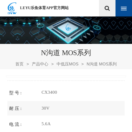
LEYU乐鱼体育APP官方网站
N沟道 MOS系列
首页
>
产品中心
>
中低压MOS
>
N沟道 MOS系列
CX3400
型 号 :
30V
耐 压 :
5.6A
电 流 :